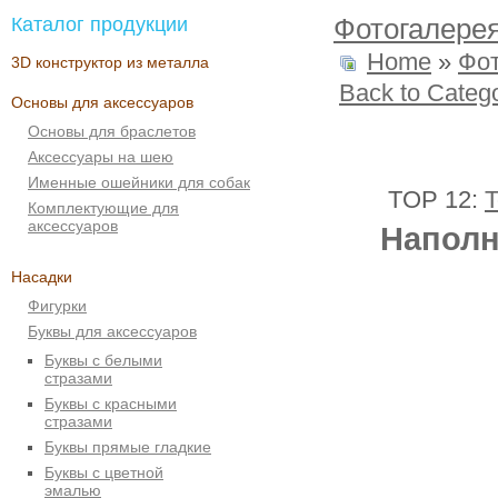
Каталог продукции
Фотогалере
Home
»
Фо
3D конструктор из металла
Back to Categ
Основы для аксессуаров
Основы для браслетов
Аксессуары на шею
Именные ошейники для собак
TOP 12:
T
Комплектующие для
аксессуаров
Наполн
Насадки
Фигурки
Буквы для аксессуаров
Буквы с белыми
стразами
Буквы с красными
стразами
Буквы прямые гладкие
Буквы с цветной
эмалью