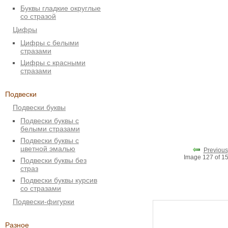
Буквы гладкие округлые
со стразой
Цифры
Цифры с белыми
стразами
Цифры с красными
стразами
Подвески
Подвески буквы
Подвески буквы с
белыми стразами
Подвески буквы с
цветной эмалью
Previous
Image 127 of 
Подвески буквы без
страз
Подвески буквы курсив
со стразами
Подвески-фигурки
Разное