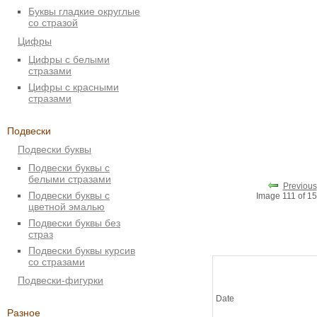
Буквы гладкие округлые
со стразой
Цифры
Цифры с белыми
стразами
Цифры с красными
стразами
Подвески
Подвески буквы
Подвески буквы с
белыми стразами
Previous
Подвески буквы с
Image 111 of 
цветной эмалью
Подвески буквы без
страз
Подвески буквы курсив
со стразами
Подвески-фигурки
Date
Разное