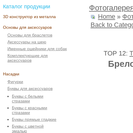
Каталог продукции
Фотогалере
Home
»
Фо
3D конструктор из металла
Back to Categ
Основы для аксессуаров
Основы для браслетов
Аксессуары на шею
Именные ошейники для собак
TOP 12:
T
Комплектующие для
аксессуаров
Брело
Насадки
Фигурки
Буквы для аксессуаров
Буквы с белыми
стразами
Буквы с красными
стразами
Буквы прямые гладкие
Буквы с цветной
эмалью