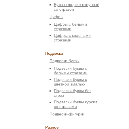
Буквы гладкие округлые
со стразой
Цифры
Цифры с белыми
стразами
Цифры с красными
стразами
Подвески
Подвески буквы
Подвески буквы с
белыми стразами
Подвески буквы с
цветной эмалью
Подвески буквы без
страз
Подвески буквы курсив
со стразами
Подвески-фигурки
Разное