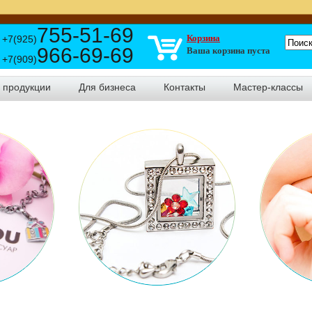
755-51-69
Корзина
+7(925)
966-69-69
Ваша корзина пуста
+7(909)
г продукции
Для бизнеса
Контакты
Мастер-классы