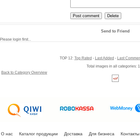
Send to Friend
Please login first...
TOP 12:
Top Rated
-
Last Added
-
Last Commen
Total images in all categories: 
Back to Category Overview
О нас
Каталог продукции
Доставка
Для бизнеса
Контакты