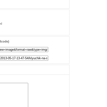
od
Bcode)