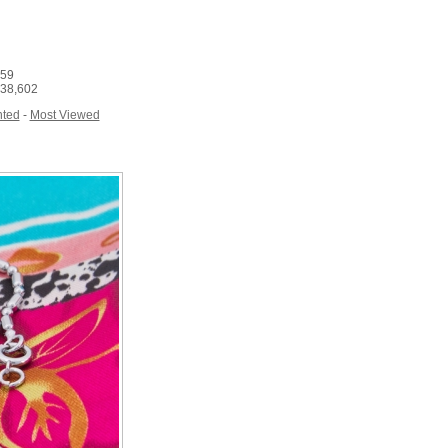
159
438,602
ted
-
Most Viewed