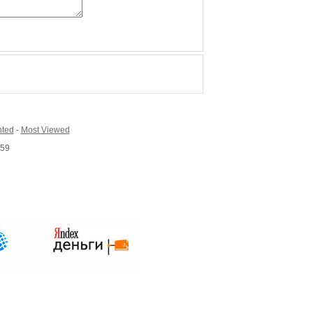
ted
-
Most Viewed
159