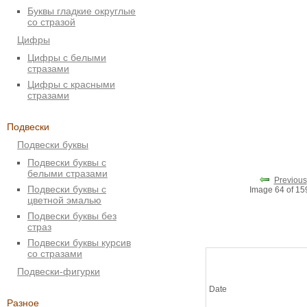
Буквы гладкие округлые
со стразой
Цифры
Цифры с белыми
стразами
Цифры с красными
стразами
Подвески
Подвески буквы
Подвески буквы с
белыми стразами
Previous
Подвески буквы с
Image 64 of 1
цветной эмалью
Подвески буквы без
страз
Подвески буквы курсив
со стразами
Подвески-фигурки
Date
Разное