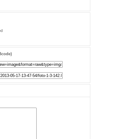
od
Bcode)