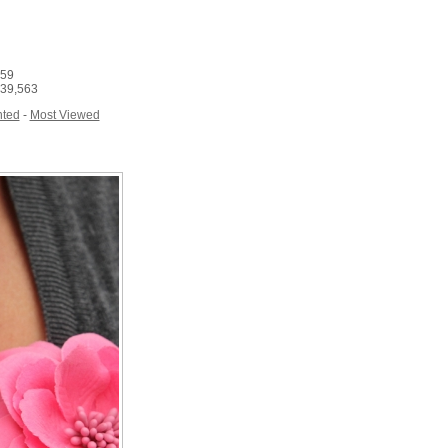
159
439,563
ted
-
Most Viewed