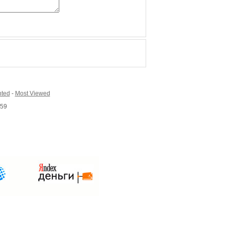
ted
-
Most Viewed
159