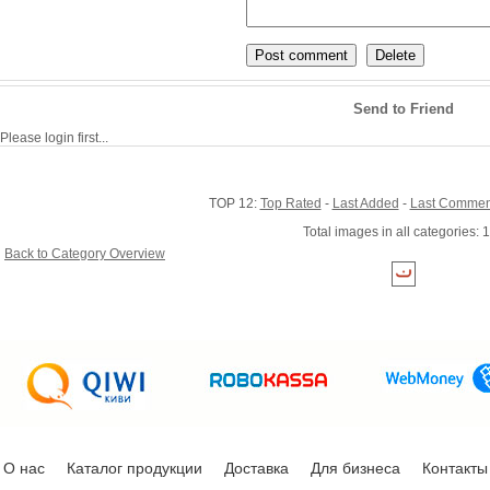
Send to Friend
Please login first...
TOP 12:
Top Rated
-
Last Added
-
Last Commen
Total images in all categories: 
Back to Category Overview
О нас
Каталог продукции
Доставка
Для бизнеса
Контакты