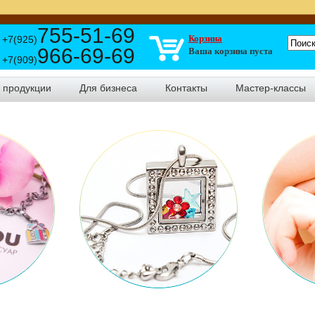
755-51-69
Корзина
+7(925)
966-69-69
Ваша корзина пуста
+7(909)
г продукции
Для бизнеса
Контакты
Мастер-классы