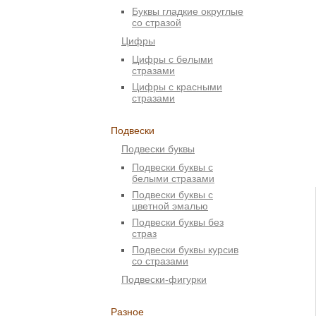
Буквы гладкие округлые
со стразой
Цифры
Цифры с белыми
стразами
Цифры с красными
стразами
Подвески
Подвески буквы
Подвески буквы с
белыми стразами
Подвески буквы с
цветной эмалью
Подвески буквы без
страз
Подвески буквы курсив
со стразами
Подвески-фигурки
Разное