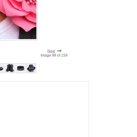
Next
Image 99 of 159