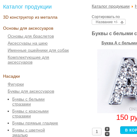
Каталог продукции
Каталог продукции
3D конструктор из металла
Сортировать по
Название +/-
Основы для аксессуаров
Буквы с белыми 
Основы для браслетов
Аксессуары на шею
Буква A с белыми
Именные ошейники для собак
Комплектующие для
аксессуаров
Насадки
Фигурки
Буквы для аксессуаров
Буквы с белыми
стразами
Буквы с красными
150
р
стразами
Буквы прямые гладкие
Буквы с цветной
эмалью