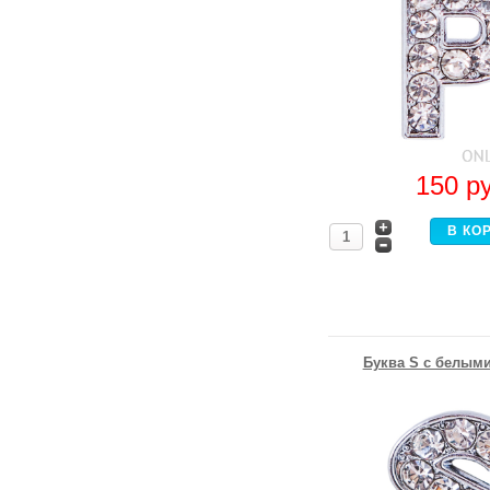
150
р
Буква S с белыми