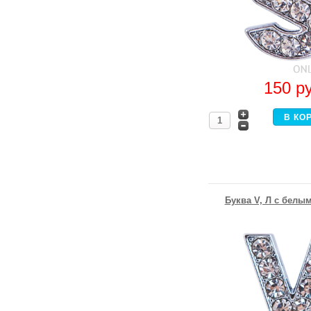
150
р
Буква V, Л с белы