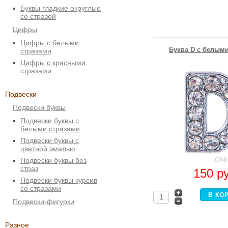
Буквы гладкие округлые
со стразой
Цифры
Цифры с белыми
Буква D с белыми
стразами
Цифры с красными
стразами
Подвески
Подвески буквы
Подвески буквы с
белыми стразами
Подвески буквы с
цветной эмалью
Подвески буквы без
страз
150
р
Подвески буквы курсив
со стразами
Подвески-фигурки
Разное