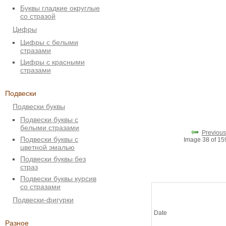
Буквы гладкие округлые
со стразой
Цифры
Цифры с белыми
стразами
Цифры с красными
стразами
Подвески
Подвески буквы
Подвески буквы с
белыми стразами
Previous
Подвески буквы с
Image 38 of 1
цветной эмалью
Подвески буквы без
страз
Подвески буквы курсив
со стразами
Подвески-фигурки
Date
Разное