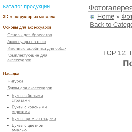
Каталог продукции
Фотогалере
Home
»
Фо
3D конструктор из металла
Back to Categ
Основы для аксессуаров
Основы для браслетов
Аксессуары на шею
Именные ошейники для собак
TOP 12:
T
Комплектующие для
аксессуаров
П
Насадки
Фигурки
Буквы для аксессуаров
Буквы с белыми
стразами
Буквы с красными
стразами
Буквы прямые гладкие
Буквы с цветной
эмалью