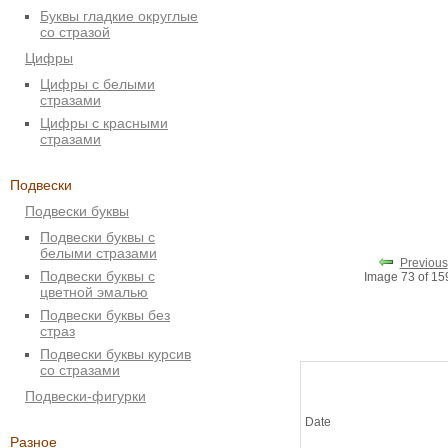
Буквы гладкие округлые
со стразой
Цифры
Цифры с белыми
стразами
Цифры с красными
стразами
Подвески
Подвески буквы
Подвески буквы с
белыми стразами
Previous
Подвески буквы с
Image 73 of 1
цветной эмалью
Подвески буквы без
страз
Подвески буквы курсив
со стразами
Подвески-фигурки
Date
Разное