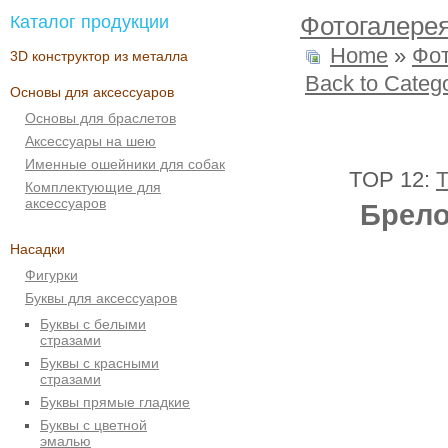
Каталог продукции
Фотогалере
Home
»
Фо
3D конструктор из металла
Back to Categ
Основы для аксессуаров
Основы для браслетов
Аксессуары на шею
Именные ошейники для собак
TOP 12:
T
Комплектующие для
аксессуаров
Брело
Насадки
Фигурки
Буквы для аксессуаров
Буквы с белыми
стразами
Буквы с красными
стразами
Буквы прямые гладкие
Буквы с цветной
эмалью