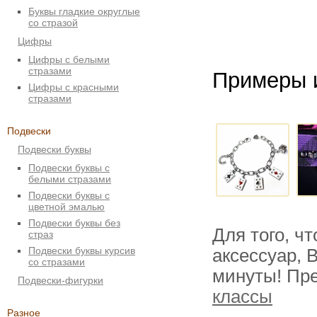
Буквы гладкие округлые
со стразой
Цифры
Цифры с белыми
стразами
Примеры 
Цифры с красными
стразами
Подвески
Подвески буквы
Подвески буквы с
белыми стразами
Подвески буквы с
цветной эмалью
Подвески буквы без
Для того, ч
страз
Подвески буквы курсив
аксессуар, 
со стразами
минуты! Пр
Подвески-фигурки
классы
Разное