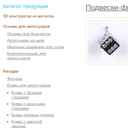
Каталог продукции
Подвески-ф
3D конструктор из металла
Основы для аксессуаров
Основы для браслетов
Аксессуары на шею
Именные ошейники для собак
Комплектующие для
аксессуаров
Насадки
Фигурки
Буквы для аксессуаров
Буквы с белыми
стразами
Буквы с красными
стразами
Буквы прямые гладкие
Буквы с цветной
эмалью